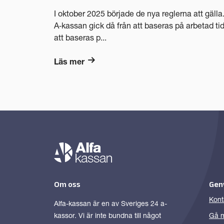
I oktober 2025 började de nya reglerna att gälla
A‑kassan gick då från att baseras på arbetad tid 
att baseras p...
Läs mer
Om oss
Gen
Kont
Alfa-kassan är en av Sveriges 24 a-
kassor. Vi är inte bundna till något
Gå m