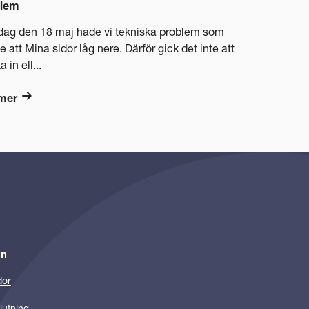
blem
ag den 18 maj hade vi tekniska problem som
e att Mina sidor låg nere. Därför gick det inte att
 in ell...
mer
in
dor