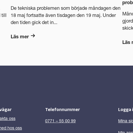
pro
.
De tekniska problemen som började måndagen den
Månd
till
18 maj fortsatte även tisdagen den 19 maj. Under
gjord
den tiden gick det in...
skicka
Läs mer
Läs 
vägar
Telefonnummer
Logga 
akta oss
0771 – 55 00 99
Mina si
ed hos oss