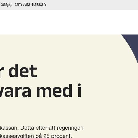
 oss
Om Alfa-kassan
ir det
 vara med i
a-kassan. Detta efter att regeringen
-kasseavgiften på 25 procent.