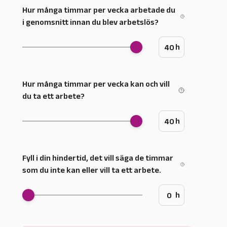
Select a value in the interval:
Hur många timmar per vecka arbetade du
i genomsnitt innan du blev arbetslös?
h
Slider value
Select a value in the interval:
Hur många timmar per vecka kan och vill
du ta ett arbete?
h
Slider value
Select a value in the interval:
Fyll i din hindertid, det vill säga de timmar
som du inte kan eller vill ta ett arbete.
h
Slider value