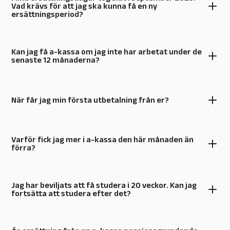
Vad krävs för att jag ska kunna få en ny
ersättningsperiod?
Kan jag få a-kassa om jag inte har arbetat under de
senaste 12 månaderna?
När får jag min första utbetalning från er?
Varför fick jag mer i a-kassa den här månaden än
förra?
Jag har beviljats att få studera i 20 veckor. Kan jag
fortsätta att studera efter det?