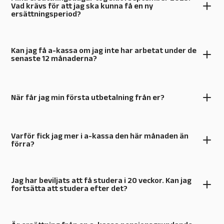
Vad krävs för att jag ska kunna få en ny
ersättningsperiod?
Kan jag få a-kassa om jag inte har arbetat under de
senaste 12 månaderna?
När får jag min första utbetalning från er?
Varför fick jag mer i a-kassa den här månaden än
förra?
Jag har beviljats att få studera i 20 veckor. Kan jag
fortsätta att studera efter det?