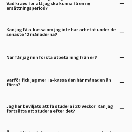
Vad krävs för att jag ska kunna få en ny
ersättningsperiod?
Kan jag få a-kassa om jag inte har arbetat under de
senaste 12 månaderna?
När får jag min första utbetalning från er?
Varför fick jag mer i a-kassa den här månaden än
förra?
Jag har beviljats att få studera i 20 veckor. Kan jag
fortsätta att studera efter det?